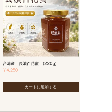
送料が無料となります。
は、湯煎にかけるなどしてゆっく
りと温めてください。
加熱処理
: 蜂蜜の加熱は、香りや
酵素などの有益な成分を損なう可
能性があります。そのため、蜂蜜
を加熱せずにそのまま楽しむこと
をお勧めします。
賞味期限と品質
: 蜂蜜は非常に長
持ちする食品ですが、時間の経過
とともに色や風味が変わることが
あります。開封後はなるべく早め
に使い切ることをお勧めします。
台湾産 長濱百花蜜 (220g)
台湾産 長濱百花蜜
価格
価格
￥4,250
￥2,500
カートに追加する