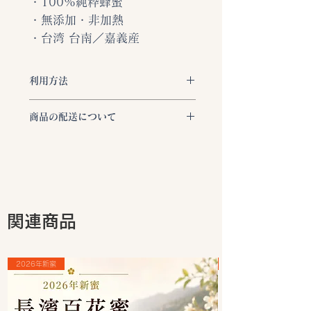
・100%純粋蜂蜜
・無添加・非加熱
・台湾 台南／嘉義産
利用方法
生の蜂蜜は1歳未満の乳幼児には
商品の配送について
与えないでください。
乳幼児ボツ
リヌス症のリスクがあります。
ご注文いただきました商品は、すべて
アレルギー反応
: 蜂蜜に含まれる
「ヤマト運輸」で東京都より在庫があ
花粉に対してアレルギーがある方
る場合は、お支払い確認後3営業日以
は、反応を引き起こす可能性があ
内に発送いたします。
るため注意が必要です。
ご注文商品の発送は、「ご発送完了メ
保存方法
: 蜂蜜は湿度が高い場所
ール」にてご確認いただけます。
関連商品
や直射日光を避け、常温で保存し
​お荷物の状況は下記サービスよりご確
てください。適切な保存条件であ
認くださいませ。
れば、長期間保存することができ
お荷物お問い合わせサービス：
2026年新蜜
ます。
https://toi.kuronekoyamato.co.jp/cgi
結晶化
: 蜂蜜が結晶化しても品質
-bin/tneko
に問題はありません。結晶化した
※合計3000円以上のお買い上げは配
蜂蜜を再び液状に戻したい場合