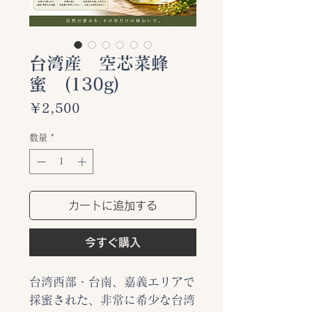
台湾産 空芯菜蜂
蜜 (130g)
価
￥2,500
格
数量
*
カートに追加する
今すぐ購入
台湾西部・台南、嘉義エリアで
採蜜された、非常に希少な台湾