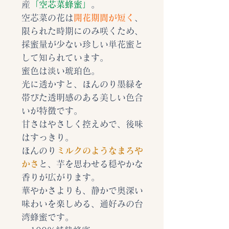
産
「空芯菜蜂蜜」
。
空芯菜の花は
開花期間が短く
、
限られた時期にのみ咲くため、
採蜜量が少ない珍しい単花蜜と
して知られています。
蜜色は淡い琥珀色。
光に透かすと、ほんのり墨緑を
帯びた透明感のある美しい色合
いが特徴です。
甘さはやさしく控えめで、後味
はすっきり。
ほんのり
ミルクのようなまろや
かさ
と、芋を思わせる穏やかな
香りが広がります。
華やかさよりも、静かで奥深い
味わいを楽しめる、通好みの台
湾蜂蜜です。