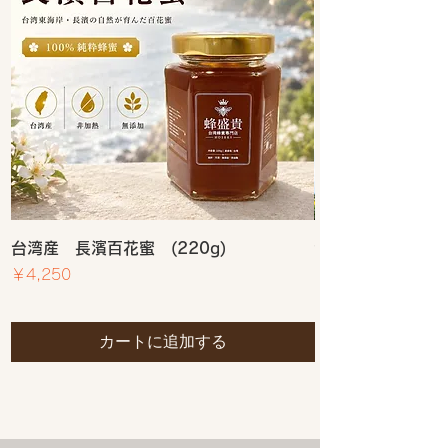
送料が無料となります。
は、湯煎にかけるなどしてゆっく
りと温めてください。
加熱処理
: 蜂蜜の加熱は、香りや
酵素などの有益な成分を損なう可
能性があります。そのため、蜂蜜
を加熱せずにそのまま楽しむこと
をお勧めします。
賞味期限と品質
: 蜂蜜は非常に長
持ちする食品ですが、時間の経過
とともに色や風味が変わることが
あります。開封後はなるべく早め
に使い切ることをお勧めします。
台湾産 長濱百花蜜 (220g)
台湾産 長濱百花蜜
価格
価格
￥4,250
￥2,500
カートに追加する