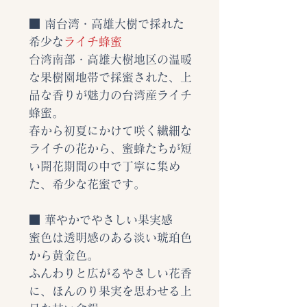
■ 南台湾・高雄大樹で採れた
希少な
ライチ蜂蜜
台湾南部・高雄大樹地区の温暖
な果樹園地帯で採蜜された、上
品な香りが魅力の台湾産ライチ
蜂蜜。
春から初夏にかけて咲く繊細な
ライチの花から、蜜蜂たちが短
い開花期間の中で丁寧に集め
た、希少な花蜜です。
■ 華やかでやさしい果実感
蜜色は透明感のある淡い琥珀色
から黄金色。
ふんわりと広がるやさしい花香
に、ほんのり果実を思わせる上