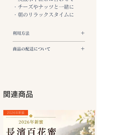
・チーズやナッツと一緒に
・朝のリラックスタイムに
利用方法
生の蜂蜜は1歳未満の乳幼児には
商品の配送について
与えないでください。
乳幼児ボツ
リヌス症のリスクがあります。
ご注文いただきました商品は、すべて
アレルギー反応
: 蜂蜜に含まれる
「ヤマト運輸」で東京都より在庫があ
花粉に対してアレルギーがある方
る場合は、お支払い確認後3営業日以
は、反応を引き起こす可能性があ
内に発送いたします。
るため注意が必要です。
ご注文商品の発送は、「ご発送完了メ
保存方法
: 蜂蜜は湿度が高い場所
ール」にてご確認いただけます。
関連商品
や直射日光を避け、常温で保存し
​お荷物の状況は下記サービスよりご確
てください。適切な保存条件であ
認くださいませ。
れば、長期間保存することができ
お荷物お問い合わせサービス：
2026年新蜜
ます。
https://toi.kuronekoyamato.co.jp/cgi
結晶化
: 蜂蜜が結晶化しても品質
-bin/tneko
に問題はありません。結晶化した
※合計3000円以上のお買い上げは配
蜂蜜を再び液状に戻したい場合