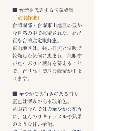
■ 台湾を代表する伝統蜂蜜
「竜眼蜂蜜」
台湾南部・台南東山地区の豊か
な自然の中で採蜜された、高品
質な台湾産竜眼蜂蜜。
東山地区は、強い日照と温暖で
乾燥した気候に恵まれ、龍眼樹
がたっぷりと糖分を蓄えること
で、香り高く濃厚な蜂蜜が生ま
れます。
■ 華やかで奥行きのある香り
蜜色は深みのある琥珀色。
竜眼花ならではの華やかな花香
に、ほんのりキャラメルや熟果
のような甘い余韻。