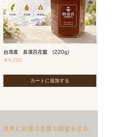
能性があります。そのため、蜂蜜
を加熱せずにそのまま楽しむこと
をお勧めします。
賞味期限と品質
: 蜂蜜は非常に長
持ちする食品ですが、時間の経過
とともに色や風味が変わることが
あります。開封後はなるべく早め
に使い切ることをお勧めします。
台湾産 長濱百花蜜 (220g)
台湾産 長濱百花蜜
価格
価格
￥4,250
￥2,500
カートに追加する
世界に台湾の良質な蜂蜜を広め、