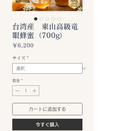
台湾産 東山高級竜
眼蜂蜜（700g）
価
￥6,200
格
サイズ
*
数量
*
カートに追加する
今すぐ購入