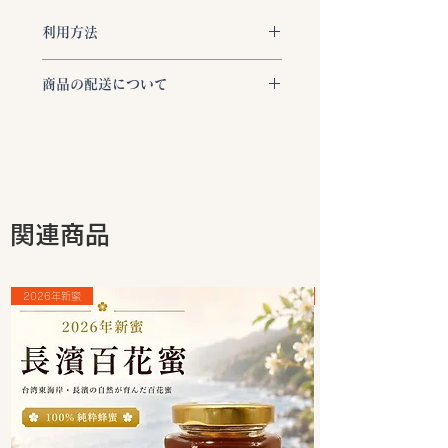
利用方法
生の蜂蜜は1歳未満の乳幼児には
商品の配送について
与えないでください。
乳幼児ボツ
リヌス症のリスクがあります。
ご注文いただきました商品は、すべて
アレルギー反応
: 蜂蜜に含まれる
「ヤマト運輸」で東京都より在庫があ
花粉に対してアレルギーがある方
る場合は、お支払い確認後3営業日以
は、反応を引き起こす可能性があ
内に発送いたします。
るため注意が必要です。
ご注文商品の発送は、「ご発送完了メ
保存方法
: 蜂蜜は湿度が高い場所
ール」にてご確認いただけます。
関連商品
や直射日光を避け、常温で保存し
​お荷物の状況は下記サービスよりご確
てください。適切な保存条件であ
認くださいませ。
れば、長期間保存することができ
お荷物お問い合わせサービス：
2026年新蜜
ます。
https://toi.kuronekoyamato.co.jp/cgi
結晶化
: 蜂蜜が結晶化しても品質
-bin/tneko
に問題はありません。結晶化した
※合計3000円以上のお買い上げは配
蜂蜜を再び液状に戻したい場合
送料が無料となります。
は、湯煎にかけるなどしてゆっく
りと温めてください。
加熱処理
: 蜂蜜の加熱は、香りや
酵素などの有益な成分を損なう可