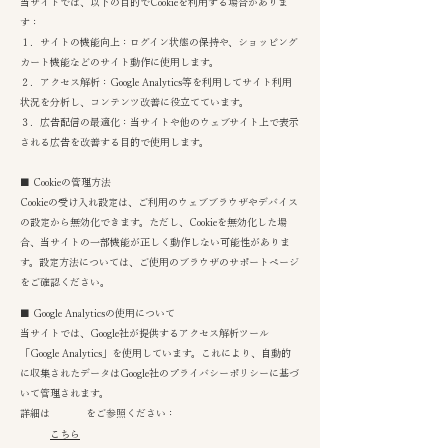
当サイトでは、以下の目的でCookieを利用する場合がありま
す：
１．サイトの機能向上：ログイン状態の保持や、ショッピング
カート機能などのサイト動作に使用します。
２．アクセス解析：Google Analytics等を利用してサイト利用
状況を分析し、コンテンツ改善に役立てています。
３．広告配信の最適化：当サイトや他のウェブサイト上で表示
される広告を改善する目的で使用します。
■ Cookieの管理方法
Cookieの受け入れ設定は、ご利用のウェブブラウザやデバイス
の設定から無効化できます。ただし、Cookieを無効化した場
合、当サイトの一部機能が正しく動作しない可能性がありま
す。設定方法については、ご使用のブラウザのサポートページ
をご確認ください。
■ Google Analyticsの使用について
当サイトでは、Google社が提供するアクセス解析ツール
「Google Analytics」を使用しています。これにより、自動的
に収集されたデータはGoogle社のプライバシーポリシーに基づ
いて管理されます。
詳細は をご参照ください：
こちら