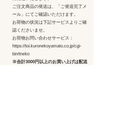
ご注文商品の発送は、「ご発送完了メ
ール」にてご確認いただけます。
​お荷物の状況は下記サービスよりご確
認くださいませ。
お荷物お問い合わせサービス：
https://toi.kuronekoyamato.co.jp/cgi-
bin/tneko
※合計3000円以上のお買い上げは配送
料が無料となります。
返品・交換・キャンセル等
返品期限：商品到着より7日以内
返品時の送料：商品に欠陥がある場合
は当店負担、お客様都合の場合はお客
様負担となります。